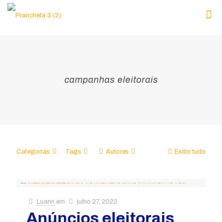
campanhas eleitorais
Categorias
Tags
Autores
Exibir tudo
Luann
em
julho 27, 2022
Anúncios eleitorais