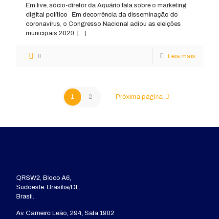
Em live, sócio-diretor da Aquário fala sobre o marketing
digital político Em decorrência da disseminação do
coronavírus, o Congresso Nacional adiou as eleições
municipais 2020.
[…]
0
Leia mais
1
2
Próxima página
QRSW2, Bloco A6,
Sudoeste. Brasília/DF,
Brasil.
Av. Carneiro Leão, 294, Sala 1902