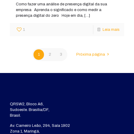
Como fazer uma análise de presença digital da sua
empresa Aprenda o significado e como medir a
presença digital do zero Hoje em dia,
[…]
1
Leia mais
1
2
3
Próxima página
QRSW2, Bloco A6,
Sudoeste. Brasília/DF,
Brasil.
Av. Carneiro Leão, 294, Sala 1902
Zona 1, Maringá,