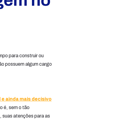
agem no
mpo para construir ou
 não possuem algum cargo
e ainda mais decisivo
o é, sem o tão
e, suas atenções para as