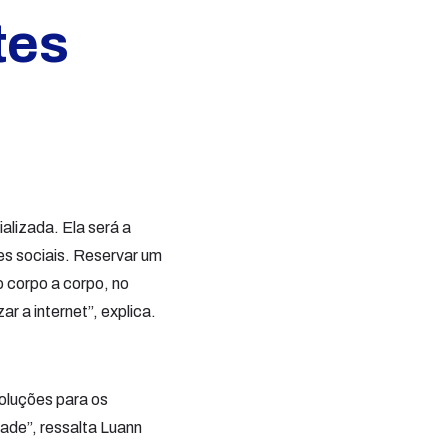
tes
alizada. Ela será a
es sociais. Reservar um
o corpo a corpo, no
izar a internet”, explica.
soluções para os
dade”, ressalta Luann