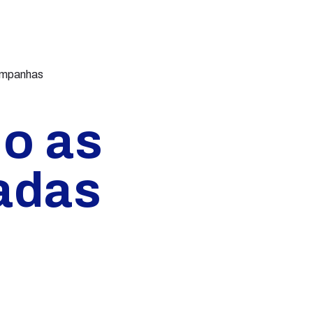
campanhas
o as
radas