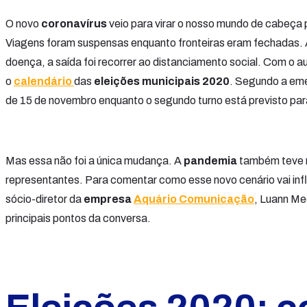
O novo
coronavírus
veio para virar o nosso mundo de cabeça 
Viagens foram suspensas enquanto fronteiras eram fechadas. A
doença, a saída foi recorrer ao distanciamento social. Com o 
o
calendário
das
eleições municipais 2020
. Segundo a emen
de 15 de novembro enquanto o segundo turno está previsto pa
Mas essa não foi a única mudança. A
pandemia
também teve re
representantes. Para comentar como esse novo cenário vai influ
sócio-diretor da
empresa
Aquário Comunicação
, Luann Me
principais pontos da conversa.